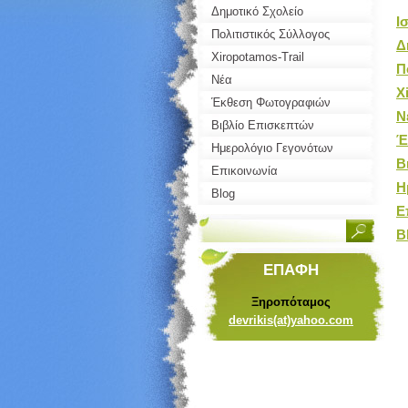
Δημοτικό Σχολείο
Ι
Πολιτιστικός Σύλλογος
Δ
Xiropotamos-Trail
Π
Νέα
X
Έκθεση Φωτογραφιών
Ν
Βιβλίο Επισκεπτών
Έ
Ημερολόγιο Γεγονότων
Β
Επικοινωνία
Η
Blog
Ε
B
ΕΠΑΦΉ
Ξηροπόταμος
devrikis(at)yahoo.com