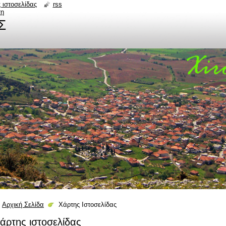
 ιστοσελίδας
rss
ση
Σ
Αρχική Σελίδα
Χάρτης Ιστοσελίδας
άρτης ιστοσελίδας