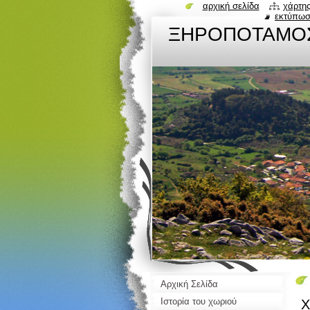
αρχική σελίδα
χάρτης
εκτύπω
ΞΗΡΟΠΟΤΑΜΟ
Αρχική Σελίδα
Ιστορία του χωριού
Χ