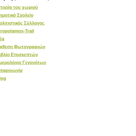
στορία του χωριού
ημοτικό Σχολείο
ολιτιστικός Σύλλογος
iropotamos-Trail
έα
κθεση Φωτογραφιών
ιβλίο Επισκεπτών
μερολόγιο Γεγονότων
πικοινωνία
log