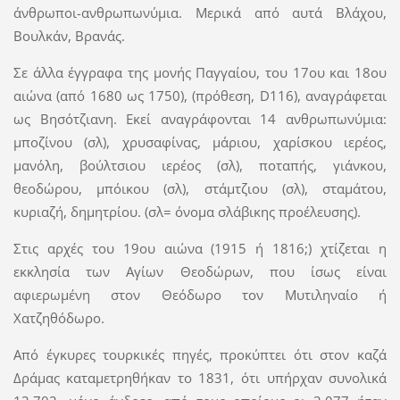
άνθρωποι-ανθρωπωνύμια. Μερικά από αυτά Βλάχου,
Βουλκάν, Βρανάς.
Σε άλλα έγγραφα της μονής Παγγαίου, του 17ου και 18ου
αιώνα (από 1680 ως 1750), (πρόθεση, D116), αναγράφεται
ως Βησότζιανη. Εκεί αναγράφονται 14 ανθρωπωνύμια:
μποζίνου (σλ), χρυσαφίνας, μάριου, χαρίσκου ιερέος,
μανόλη, βούλτσιου ιερέος (σλ), ποταπής, γιάνκου,
θεοδώρου, μπόικου (σλ), στάμτζιου (σλ), σταμάτου,
κυριαζή, δημητρίου. (σλ= όνομα σλάβικης προέλευσης).
Στις αρχές του 19ου αιώνα (1915 ή 1816;) χτίζεται η
εκκλησία των Αγίων Θεοδώρων, που ίσως είναι
αφιερωμένη στον Θεόδωρο τον Μυτιληναίο ή
Χατζηθόδωρο.
Από έγκυρες τουρκικές πηγές, προκύπτει ότι στον καζά
Δράμας καταμετρηθήκαν το 1831, ότι υπήρχαν συνολικά