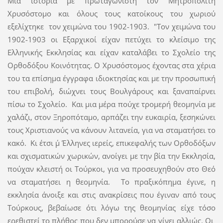
Μια ιστορία με πρωταγωνιστή τον Μητροπολίτη
Χρυσόστομο και όλους τους κατοίκους του χωριού
εξελίχτηκε τον χειμώνα του 1902-1903. "Τον χειμώνα του
1902-1903 οι Εξαρχικοί είχαν πετύχει το κλείσιμο της
Ελληνικής Εκκλησίας και είχαν καταλάβει το Σχολείο της
Ορθοδόξου Κοινότητας. Ο Χρυσόστομος έχοντας στα χέρια
του τα επίσημα έγγραφα ιδιοκτησίας και με την προσωπική
του επιβολή, διώχνει τους Βουλγάρους και ξαναπαίρνει
πίσω το Σχολείο. Και μια μέρα πούχε τρομερή θεομηνία με
χαλάζι, στον Ξηροπόταμο, αρπάζει την ευκαιρία, ξεσηκώνει
τους Χριστιανούς να κάνουν λιτανεία, για να σταματήσει το
κακό. Κι έτσι μ΄ Έλληνες ιερείς, επικεφαλής των Ορθοδόξων
και σχισματικών χωρικών, ανοίγει με την βία την Εκκλησία,
πούχαν κλειστή οι Τούρκοι, για να προσευχηθούν στο Θεό
να σταματήσει η θεομηνία. Το πραξικόπημα έγινε, η
εκκλησία άνοιξε και στις ανακρίσεις που έγιναν από τους
Τούρκους, βεβαίωσε ότι λόγω της θεομηνίας είχε τόσο
ερεθιστεί το πλήθος που δεν μπορούσε να γίνει αλλιώς. Οι