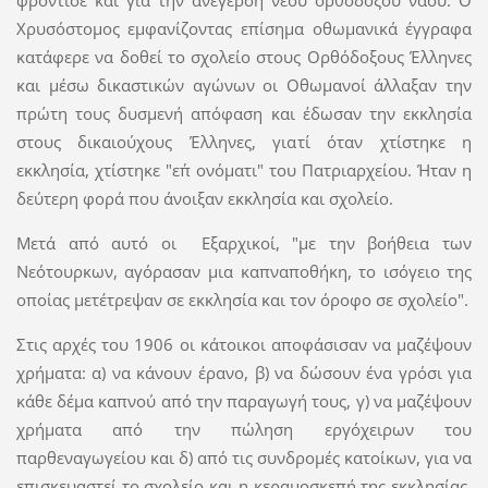
φρόντισε και για την ανέγερση νέου ορθόδοξου ναού. Ο
Χρυσόστομος εμφανίζοντας επίσημα οθωμανικά έγγραφα
κατάφερε να δοθεί το σχολείο στους Ορθόδοξους Έλληνες
και μέσω δικαστικών αγώνων οι Οθωμανοί άλλαξαν την
πρώτη τους δυσμενή απόφαση και έδωσαν την εκκλησία
στους δικαιούχους Έλληνες, γιατί όταν χτίστηκε η
εκκλησία, χτίστηκε "επ΄ ονόματι" του Πατριαρχείου. Ήταν η
δεύτερη φορά που άνοιξαν εκκλησία και σχολείο.
Μετά από αυτό οι Εξαρχικοί, "με την βοήθεια των
Νεότουρκων, αγόρασαν μια καπναποθήκη, το ισόγειο της
οποίας μετέτρεψαν σε εκκλησία και τον όροφο σε σχολείο".
Στις αρχές του 1906 οι κάτοικοι αποφάσισαν να μαζέψουν
χρήματα: α) να κάνουν έρανο, β) να δώσουν ένα γρόσι για
κάθε δέμα καπνού από την παραγωγή τους, γ) να μαζέψουν
χρήματα από την πώληση εργόχειρων του
παρθεναγωγείου και δ) από τις συνδρομές κατοίκων, για να
επισκευαστεί το σχολείο και η κεραμοσκεπή της εκκλησίας.