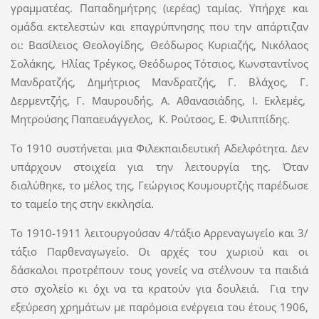
γραμματέας. Παπαδημήτρης (ιερέας) ταμίας. Υπήρχε και
ομάδα εκτελεστών και επαγρύπνησης που την απάρτιζαν
οι: Βασίλειος Θεολογίδης, Θεόδωρος Κυριαζής, Νικόλαος
Σολάκης, Ηλίας Τρέγκος, Θεόδωρος Τότσιος, Κωνσταντίνος
Μανδρατζής, Δημήτριος Μανδρατζής, Γ. Βλάχος, Γ.
Δερμεντζής, Γ. Μαυρουδής, Α. Αθανασιάδης, Ι. Εκλεμές,
Μητρούσης Παπαευάγγελος, Κ. Ρούτσος, Ε. Φιλιππίδης.
Το 1910 συστήνεται μια Φιλεκπαιδευτική Αδελφότητα. Δεν
υπάρχουν στοιχεία για την λειτουργία της. Όταν
διαλύθηκε, το μέλος της, Γεώργιος Κουμουρτζής παρέδωσε
το ταμείο της στην εκκλησία.
Το 1910-1911 λειτουργούσαν 4/τάξιο Αρρεναγωγείο και 3/
τάξιο Παρθεναγωγείο. Οι αρχές του χωριού και οι
δάσκαλοι προτρέπουν τους γονείς να στέλνουν τα παιδιά
στο σχολείο κι όχι να τα κρατούν για δουλειά. Για την
εξεύρεση χρημάτων με παρόμοια ενέργεια του έτους 1906,