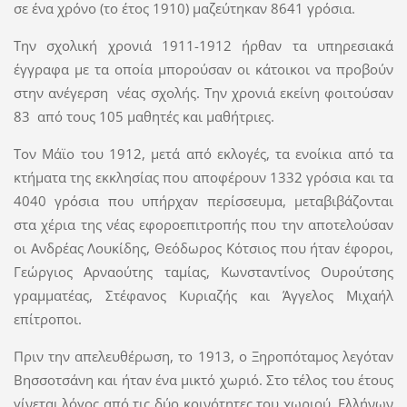
σε ένα χρόνο (το έτος 1910) μαζεύτηκαν 8641 γρόσια.
Την σχολική χρονιά 1911-1912 ήρθαν τα υπηρεσιακά
έγγραφα με τα οποία μπορούσαν οι κάτοικοι να προβούν
στην ανέγερση νέας σχολής. Την χρονιά εκείνη φοιτούσαν
83 από τους 105 μαθητές και μαθήτριες.
Τον Μάϊο του 1912, μετά από εκλογές, τα ενοίκια από τα
κτήματα της εκκλησίας που αποφέρουν 1332 γρόσια και τα
4040 γρόσια που υπήρχαν περίσσευμα, μεταβιβάζονται
στα χέρια της νέας εφοροεπιτροπής που την αποτελούσαν
οι Ανδρέας Λουκίδης, Θεόδωρος Κότσιος που ήταν έφοροι,
Γεώργιος Αρναούτης ταμίας, Κωνσταντίνος Ουρούτσης
γραμματέας, Στέφανος Κυριαζής και Άγγελος Μιχαήλ
επίτροποι.
Πριν την απελευθέρωση, το 1913, ο Ξηροπόταμος λεγόταν
Βησσοτσάνη και ήταν ένα μικτό χωριό. Στο τέλος του έτους
γίνεται λόγος από τις δύο κοινότητες του χωριού, Ελλήνων