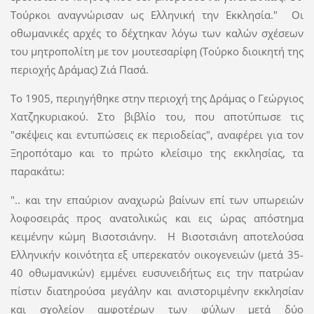
Τούρκοι αναγνώρισαν ως Ελληνική την Εκκλησία." Οι
οθωμανικές αρχές το δέχτηκαν λόγω των καλών σχέσεων
του μητροπολίτη με τον μουτεσαρίφη (Τούρκο διοικητή της
περιοχής Δράμας) Ζιά Πασά.
Το 1905, περιηγήθηκε στην περιοχή της Δράμας ο Γεώργιος
Χατζηκυριακού. Στο βιβλίο του, που αποτύπωσε τις
"σκέψεις και εντυπώσεις εκ περιοδείας", αναφέρει για τον
Ξηροπόταμο και το πρώτο κλείσιμο της εκκλησίας, τα
παρακάτω:
".. και την επαύριον αναχωρώ βαίνων επί των υπωρειών
λοφοσειράς προς ανατολικώς και εις ώρας απόστημα
κειμένην κώμη Βισοτσιάνην. Η Βισοτσιάνη αποτελούσα
Ελληνικήν κοινότητα εξ υπερεκατόν οικογενειών (μετά 35-
40 οθωμανικών) εμμένει ευσυνειδήτως εις την πατρώαν
πίστιν διατηρούσα μεγάλην και ανιστοριμένην εκκλησίαν
και σχολείον αμφοτέρων των φύλων μετά δύο