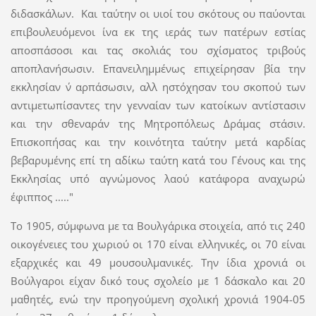
διδασκάλων. Και ταύτην οι υιοί του σκότους ου παύονται
επιβουλευόμενοι ίνα εκ της ιεράς των πατέρων εστίας
αποσπάσοσι και τας σκολιάς του σχίσματος τριβούς
αποπλανήσωσιν. Επανειλημμένως επιχείρησαν βία την
εκκλησίαν ν΄ αρπάσωσιν, αλλ ηστόχησαν του σκοπού των
αντιμετωπίσαντες την γενναίαν των κατοίκων αντίστασιν
και την σθεναράν της Μητροπόλεως Δράμας στάσιν.
Επισκοπήσας και την κοινότητα ταύτην μετά καρδίας
βεβαρυμένης επί τη αδίκω ταύτη κατά του Γένους και της
Εκκλησίας υπό αγνώμονος λαού κατάφορα αναχωρώ
έφιππος ....."
Το 1905, σύμφωνα με τα Βουλγάρικα στοιχεία, από τις 240
οικογένειες του χωριού οι 170 είναι ελληνικές, οι 70 είναι
εξαρχικές και 49 μουσουλμανικές. Την ίδια χρονιά οι
Βούλγαροι είχαν δικό τους σχολείο με 1 δάσκαλο και 20
μαθητές, ενώ την προηγούμενη σχολική χρονιά 1904-05