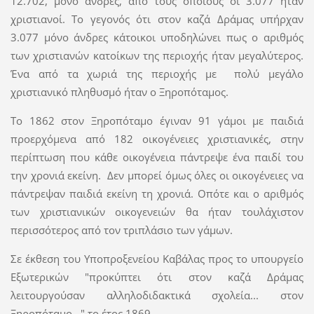
12.702, µόνο άνδρες, από τους οποίους οι 3.077 ήταν
χριστιανοί. Το γεγονός ότι στον καζά Δράμας υπήρχαν
3.077 µόνο άνδρες κάτοικοι υποδηλώνει πως ο αριθμός
των χριστιανών κατοίκων της περιοχής ήταν μεγαλύτερος.
Ένα από τα χωριά της περιοχής με πολύ μεγάλο
χριστιανικό πληθυσμό ήταν ο Ξηροπόταμος.
Το 1862 στον Ξηροπόταµο έγιναν 91 γάμοι µε παιδιά
προερχόμενα από 182 οικογένειες χριστιανικές, στην
περίπτωση που κάθε οικογένεια πάντρεψε ένα παιδί του
την χρονιά εκείνη. Δεν μπορεί όμως όλες οι οικογένειες να
πάντρεψαν παιδιά εκείνη τη χρονιά. Οπότε και ο αριθμός
των χριστιανικών οικογενειών θα ήταν τουλάχιστον
περισσότερος από τον τριπλάσιο των γάμων.
Σε έκθεση του Υποπροξενείου Καβάλας προς το υπουργείο
Εξωτερικών "προκύπτει ότι στον καζά Δράμας
λειτουργούσαν αλληλοδιδακτικά σχολεία... στον
Ξηροπόταμο..." το έτος 1869.