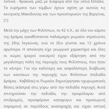
τοπικά - θρακικά, μαζί με διάφορα από την νότια Ελλάδα.
Τα ευρήματα των τύμβων έχουν σχέση με αυτούς τις
κεντρικής Μακεδονίας και των προϊστορικών της Βεργίνας.
[1]
Μετά την μάχη των Φιλίππων, το 42 π.Χ., σε όλο τον κάμπο
της Δράμας εγκαθίστανται παλαίμαχοι ρωμαίοι στρατιώτες
της 28ης λεγεώνας, ενώ το ίδιο γίνεται και 12 χρόνια
αργότερα. Η αποίκηση είχε γεωργικό χαρακτήρα και όλες
οι κώμες (μικροί οικισμοί) είχαν εξάρτηση από την
μεγαλύτερη πόλη της περιοχής τους Φιλίππους, που ήταν
το κέντρο. Για την καλύτερη και ασφαλέστερη διαβίωση
των κατοίκων της περιοχής των Φιλίππων (πεδιάδα
Δράμας - Καβάλας) οι Ρωμαίοι δημιούργησαν οχυρωματικές
θέσεις (κάστρα) στις γύρω από την πεδιάδα περιοχή. Αυτά
επιτηρούσαν την πεδιάδα, την προφύλαγαν από
επιδρομείς, προσφέρανε καταφύγιο και προσωρινή
παραμονή σε περιόδους αναταραχής και είχαν οπτική