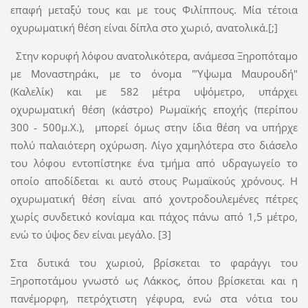
επαφή μεταξύ τους και με τους Φιλίππους. Μία τέτοια
οχυρωματική θέση είναι δίπλα στο χωριό, ανατολικά.[;]
Στην κορυφή λόφου ανατολικότερα, ανάμεσα Ξηροπόταμο
με Μοναστηράκι, με το όνομα "Ύψωμα Μαυρουδή"
(Καλελίκ) και με 582 μέτρα υψόμετρο, υπάρχει
οχυρωματική θέση (κάστρο) Ρωμαϊκής εποχής (περίπου
300 - 500μ.Χ.), μπορεί όμως στην ίδια θέση να υπήρχε
πολύ παλαιότερη οχύρωση. Λίγο χαμηλότερα στο διάσελο
του λόφου εντοπίστηκε ένα τμήμα από υδραγωγείο το
οποίο αποδίδεται κι αυτό στους Ρωμαϊκούς χρόνους. Η
οχυρωματική θέση είναι από χοντροδουλεμένες πέτρες
χωρίς συνδετικό κονίαμα και πάχος πάνω από 1,5 μέτρο,
ενώ το ύψος δεν είναι μεγάλο. [3]
Στα δυτικά του χωριού, βρίσκεται το φαράγγι του
Ξηροποτάμου γνωστό ως Λάκκος, όπου βρίσκεται και η
πανέμορφη, πετρόχτιστη γέφυρα, ενώ στα νότια του