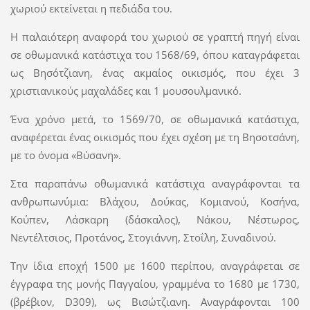
χωριού εκτείνεται η πεδιάδα του.
Η παλαιότερη αναφορά του χωριού σε γραπτή πηγή είναι
σε οθωμανικά κατάστιχα του 1568/69, όπου καταγράφεται
ως Βησότζιανη, ένας ακμαίος οικισμός, που έχει 3
χριστιανικούς μαχαλάδες και 1 μουσουλμανικό.
Ένα χρόνο μετά, το 1569/70, σε οθωμανικά κατάστιχα,
αναφέρεται ένας οικισμός που έχει σχέση με τη Βησοτσάνη,
με το όνομα «Βύσανη».
Στα παραπάνω οθωμανικά κατάστιχα αναγράφονται τα
ανθρωπωνύμια: Βλάχου, Δούκας, Κομιανού, Κοσήνα,
Κούπεν, Λάσκαρη (δάσκαλος), Νάκου, Νέστωρος,
Νεντέλτσιος, Προτάνος, Στογιάννη, Στοΐλη, Συναδινού.
Την ίδια εποχή 1500 με 1600 περίπου, αναγράφεται σε
έγγραφα της μονής Παγγαίου, γραμμένα το 1680 με 1730,
(βρέβιον, D309), ως Βισώτζιανη. Αναγράφονται 100