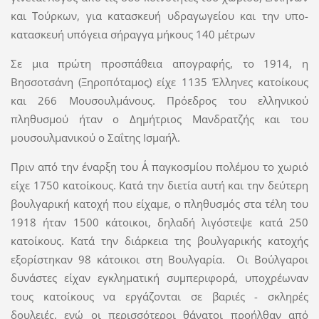
και Τούρκων, για κατασκευή υδραγωγείου και την υπο-
κατασκευή υπόγεια σήραγγα μήκους 140 μέτρων
Σε μια πρώτη προσπάθεια απογραφής, το 1914, η
Βησσοτσάνη (Ξηροπόταμος) είχε 1135 Έλληνες κατοίκους
και 266 Μουσουλμάνους. Πρόεδρος του ελληνικού
πληθυσμού ήταν ο Δημήτριος Μανδρατζής και του
μουσουλμανικού ο Σαΐτης Ισμαήλ.
Πριν από την έναρξη του Α΄ παγκοσμίου πολέμου το χωριό
είχε 1750 κατοίκους. Κατά την διετία αυτή και την δεύτερη
βουλγαρική κατοχή που είχαμε, ο πληθυσμός στα τέλη του
1918 ήταν 1500 κάτοικοι, δηλαδή λιγόστεψε κατά 250
κατοίκους. Κατά την διάρκεια της βουλγαρικής κατοχής
εξορίστηκαν 98 κάτοικοι στη Βουλγαρία. Οι Βούλγαροι
δυνάστες είχαν εγκληματική συμπεριφορά, υποχρέωναν
τους κατοίκους να εργάζονται σε βαριές - σκληρές
δουλειές, ενώ οι περισσότεροι θάνατοι προήλθαν από